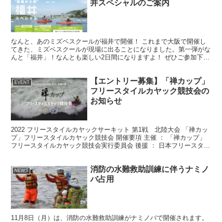
井スペシャルのご案内
なんと、あのミズベスクールが福井で開催！ これまで大阪で開催し
てきた、ミズベスクールが現場に出ることになりました。第一弾がな
んと「福井」！なんとも楽しい2日間になりますよ！ ぜひご参加下さ
い！
【エントリー募集】「禅カップ」
EVENT
フリースタイルカヤック競技会の
お知らせ
2022 フリースタイルカヤックサーキット 第1戦 北陸大会 「禅カッ
プ」フリースタイルカヤック競技会 開催要項 主催 ： 「禅カップ」
フリースタイルカヤック競技会実行委員会 後援 ： 日本フリースタイ
ルカヤック協会 ―――――――――――...
消防の水難救助訓練に伴うナミノ
NEWS
バ占用
11月8日（月）は、消防の水難救助訓練がナミノバで開催されます。