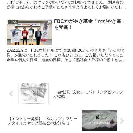
これに伴って、カヤックや釣りなどの利用ができません。 利用者の
皆様にはあらかじめご了承いただきますようよろしくお願いいたしま
す。 なお、ナミノバを利用した訓練を希望される方は...
FBCかがやき基金「かがやき賞」
NEWS
を受賞！
2022.12.9に、FBC本社ビルにて 第10回FBCかがやき基金「かがやき
賞」を受賞いたしました！ これもひとえに、ご支援いただきました
企業や個人の皆様、地元の皆様、そして協議会の皆様のご協力があっ
てこそと思っております。大変感謝してお...
「会報河川文化」にパドリングビレッジ
が掲載！
【エントリー募集】「禅カップ」フリー
スタイルカヤック競技会のお知らせ