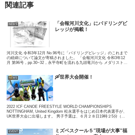
関連記事
「会報河川文化」にパドリングビ
NEWS
レッジが掲載！
河川文化 令和3年12月 No.96号に「パドリングビレッジ」のこれまで
の経緯について論文が寄稿されました。 「会報河川文化 令和3年12
月 第96号，pp.30−32，永平寺町を流れる九頭竜川から メダリストを
出す！-パドリングビレッジ構...
🛶世界大会開催！
NEWS
2022 ICF CANOE FREESTYLE WORLD CHAMPIONSHIPS
NOTTINGHAM, United Kingdom 松永選手をはじめ日本代表選手が、
UK世界大会に出場します。 男子予選は、６月２８日19時２5分（...
ミズベスクール５”現場が大事”福
EVENT