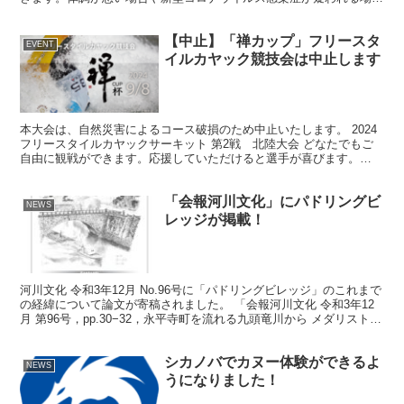
は、観覧をお控えください。 ーーーーーーーーーーーーー...
【中止】「禅カップ」フリースタ
EVENT
イルカヤック競技会は中止します
本大会は、自然災害によるコース破損のため中止いたします。 2024
フリースタイルカヤックサーキット 第2戦 北陸大会 どなたでもご
自由に観戦ができます。応援していただけると選手が喜びます。
2022年に開催された競技会の動画です。 観戦自...
「会報河川文化」にパドリングビ
NEWS
レッジが掲載！
河川文化 令和3年12月 No.96号に「パドリングビレッジ」のこれまで
の経緯について論文が寄稿されました。 「会報河川文化 令和3年12
月 第96号，pp.30−32，永平寺町を流れる九頭竜川から メダリストを
出す！-パドリングビレッジ構...
シカノバでカヌー体験ができるよ
NEWS
うになりました！