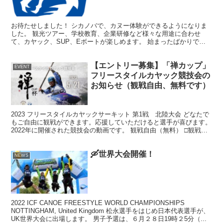
お待たせしました！ シカノバで、カヌー体験ができるようになりま
した。 観光ツアー、学校教育、企業研修など様々な用途に合わせ
て、カヤック、SUP、Eボートが楽しめます。 始まったばかりで、
定員が10名程度になりますが、ぜひお楽しみください。 ...
【エントリー募集】「禅カップ」
EVENT
フリースタイルカヤック競技会の
お知らせ（観戦自由、無料です）
2023 フリースタイルカヤックサーキット 第1戦 北陸大会 どなたで
もご自由に観戦ができます。応援していただけると選手が喜びます。
2022年に開催された競技会の動画です。 観戦自由（無料） □観戦時
のお願い ●体調が悪い場合や新型コロナ...
🛶世界大会開催！
NEWS
2022 ICF CANOE FREESTYLE WORLD CHAMPIONSHIPS
NOTTINGHAM, United Kingdom 松永選手をはじめ日本代表選手が、
UK世界大会に出場します。 男子予選は、６月２８日19時２5分（...