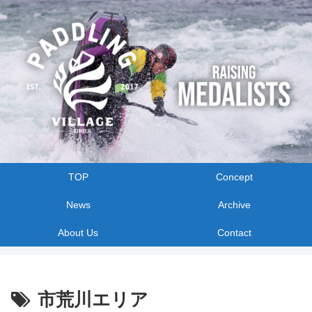
TOP
Concept
News
Archive
About Us
Contact
市荒川エリア